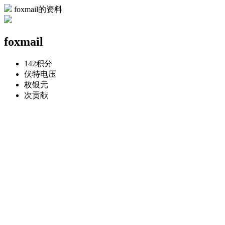
foxmail的资料
foxmail
142
积分
伏特
电压
枚
银元
次
贡献