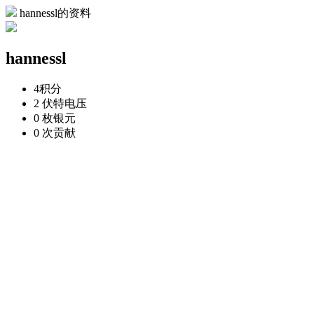
hannessl的资料
hannessl
4
积分
2 伏特
电压
0 枚
银元
0 次
贡献